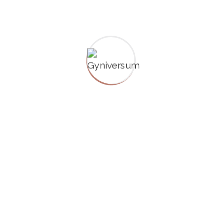
Abstriche und Krebsfrüherkennung
Brustuntersuchungen
Beratung zur individuellen Risikoeinschätzung
Präventionskonzepte abgestimmt auf Alter
und Lebensphase
Ultraschall
Mit modernster Ultraschalltechnologie können wir
Einblicke in die inneren Organe gewinnen, ohne Ihren
Körper zu belasten. So können wir mögliche
Veränderungen früh erkennen, Ausschlussdiagnosen
stellen und Therapien sicher begleiten.