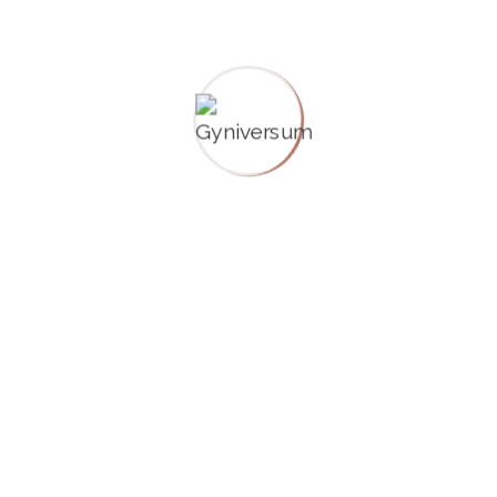
Zuständige Ärztekammer:
www.ärztekammer-bw.de
Berufsrechtliche Regelungen:
Berufsordnung für die Ärzte Baden-Württemberg
Für den Inhalt verantwortlich:
Inna Scheiermann
Haftung:
Alle Inhalte wurden sorgfältig geprüft, dennoch kann
keine Garantie für Aktualität, Richtigkeit und
Vollständigkeit der Inhalte übernommen werden.
Copyright:
Texte, Grafiken und Bilder sind urheberrechtlich
geschützt. Eine Verwendung ist nur mit ausdrücklicher