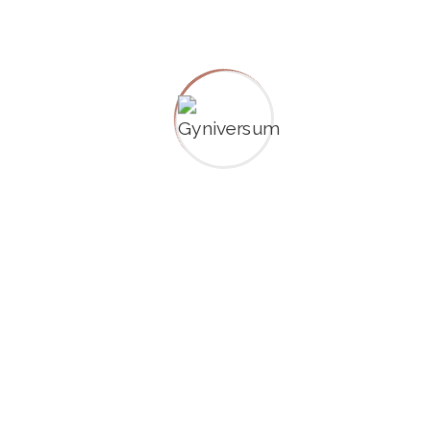
think
Physiotherapy key to national preventive health
framework
Recent Comments
Es sind keine Kommentare vorhanden.
Archives